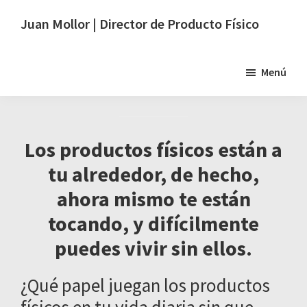
Saltar
Saltar
Juan Mollor | Director de Producto Físico
al
al
Diseño
contenido
pie
y
principal
de
Menú
desarrollo
página
de
productos
físicos,
Los productos físicos están a
de
tu alrededor, de hecho,
la
ahora mismo te están
idea
tocando, y difícilmente
al
punto
puedes vivir sin ellos.
de
venta
¿Qué papel juegan los productos
y