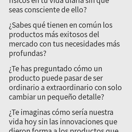
físicos en tu vida diaria sin que
más
seas consciente de ello?
allá.
¿Sabes qué tienen en común los
productos más exitosos del
mercado con tus necesidades más
profundas?
¿Te has preguntado cómo un
producto puede pasar de ser
ordinario a extraordinario con solo
cambiar un pequeño detalle?
¿Te imaginas cómo sería nuestra
vida hoy sin las innovaciones que
dieron forma a los productos que